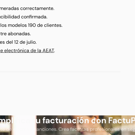
numeradas correctamente.
cibilidad confirmada.
os modelos 190 de clientes.
stre abonadas.
s del 12 de julio.
e electrónica de la AEAT
.
mplifica tu facturación con Factu
te de errores y sanciones. Crea facturas profesionales en s