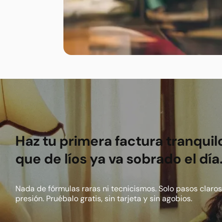
Footer
Haz tu primera factura tranquil
que de líos ya va sobrado el día
Nada de fórmulas raras ni tecnicismos. Solo pasos claros
presión. Pruébalo gratis, sin tarjeta y sin agobios.