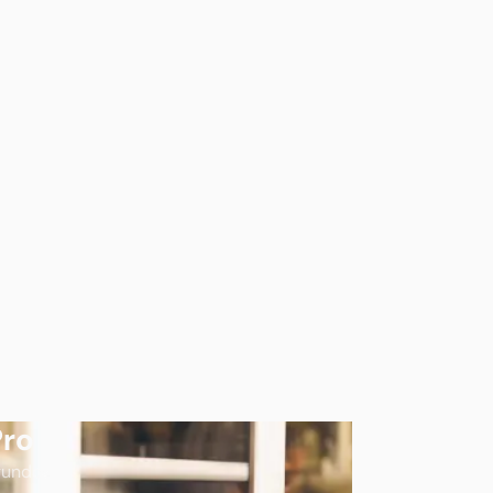
Pro
egundos