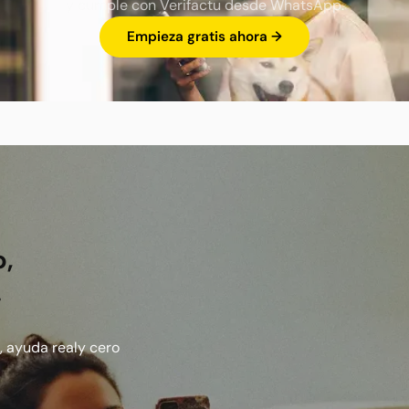
y cumple con Verifactu desde WhatsApp.
Empieza gratis ahora →
o,
.
, ayuda realy cero